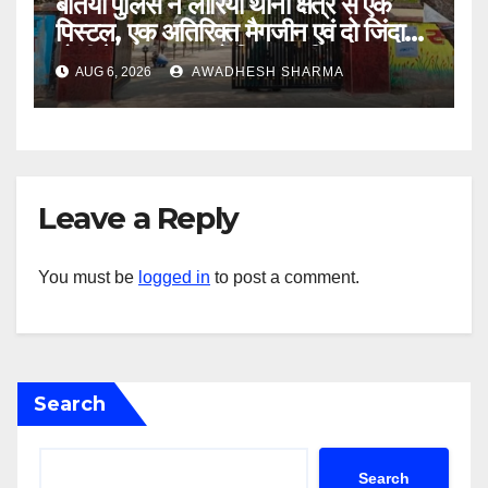
बेतिया पुलिस ने लौरिया थाना क्षेत्र से एक
पिस्टल, एक अतिरिक्त मैगजीन एवं दो जिंदा
गोली के साथ एक को गिरफ्तार दिया
AUG 6, 2026
AWADHESH SHARMA
Leave a Reply
You must be
logged in
to post a comment.
Search
Search