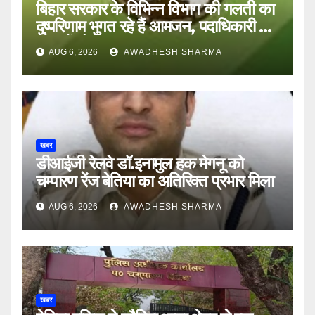
बिहार सरकार के विभिन्न विभाग की गलती का
दुष्परिणाम भुगत रहे हैं आमजन, पदाधिकारी और
अन्य हैं मौन
AUG 6, 2026
AWADHESH SHARMA
खबर
डीआईजी रेलवे डॉ.इनामुल हक मेगनू को
चम्पारण रेंज बेतिया का अतिरिक्त प्रभार मिला
AUG 6, 2026
AWADHESH SHARMA
खबर