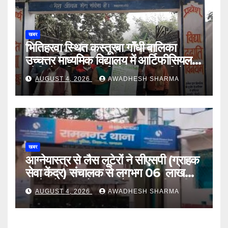
खबर
भितिहरवा स्थित कस्तूरबा गाँधी बालिका
उच्चत्तर माध्यमिक विद्यालय में आर्टिफीसियल
इंटेलिजेंस शिक्षण कार्य शीघ्र प्रारंभ : दिनेश
AUGUST 4, 2026
AWADHESH SHARMA
यादव
खबर
आग्नेयास्त्र से लैस लूटेरों ने सीएसपी (ग्राहक
सेवा केंद्र) संचालक से लगभग 06 लाख
रुपये, लैपटॉप, मोबाइल और बाइक की चाबी
AUGUST 4, 2026
AWADHESH SHARMA
लूटा