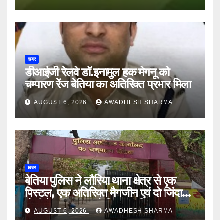
खबर
डीआईजी रेलवे डॉ.इनामुल हक मेगनू को
चम्पारण रेंज बेतिया का अतिरिक्त प्रभार मिला
AUGUST 6, 2026
AWADHESH SHARMA
खबर
बेतिया पुलिस ने लौरिया थाना क्षेत्र से एक
पिस्टल, एक अतिरिक्त मैगजीन एवं दो जिंदा
गोली के साथ एक को गिरफ्तार दिया
AUGUST 6, 2026
AWADHESH SHARMA