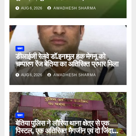
अन्य हैं मौन
AUG 6, 2026
AWADHESH SHARMA
खबर
डीआईजी रेलवे डॉ.इनामुल हक मेगनू को
चम्पारण रेंज बेतिया का अतिरिक्त प्रभार मिला
AUG 6, 2026
AWADHESH SHARMA
खबर
बेतिया पुलिस ने लौरिया थाना क्षेत्र से एक
पिस्टल, एक अतिरिक्त मैगजीन एवं दो जिंदा