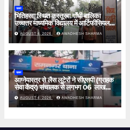
खबर
भितिहरवा स्थित कस्तूरबा गाँधी बालिका
उच्चत्तर माध्यमिक विद्यालय में आर्टिफीसियल
इंटेलिजेंस शिक्षण कार्य शीघ्र प्रारंभ : दिनेश
AUGUST 4, 2026
AWADHESH SHARMA
यादव
खबर
आग्नेयास्त्र से लैस लूटेरों ने सीएसपी (ग्राहक
सेवा केंद्र) संचालक से लगभग 06 लाख
रुपये, लैपटॉप, मोबाइल और बाइक की चाबी
AUGUST 4, 2026
AWADHESH SHARMA
लूटा