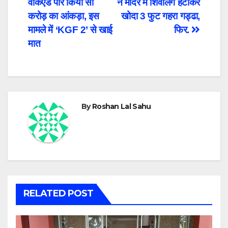
वीकएंड पार किया सौ
ने मंदिर में शिवलिंग हटाकर
navigation
करोड़ का आंकड़ा, इस
खोदा 3 फुट गहरा गड्ढा,
मामले में ‘KGF 2’ से खाई
फिर.
मात
By
Roshan Lal Sahu
RELATED POST