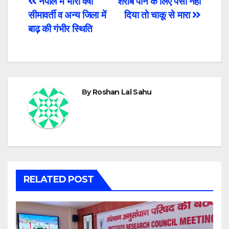
Post
नेपाल में भारी वर्षा
शराब पीने के लिए पैसा नही
सीमावर्ती व अन्य जिला में
दिया तो चाकू से मारा
navigation
बाढ़ की गंभीर स्थिति
By
Roshan Lal Sahu
RELATED POST