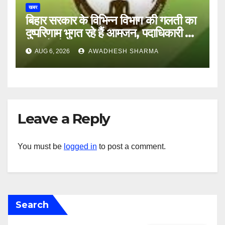
खबर
बिहार सरकार के विभिन्न विभाग की गलती का
दुष्परिणाम भुगत रहे हैं आमजन, पदाधिकारी और
अन्य हैं मौन
AUG 6, 2026
AWADHESH SHARMA
Leave a Reply
You must be
logged in
to post a comment.
Search