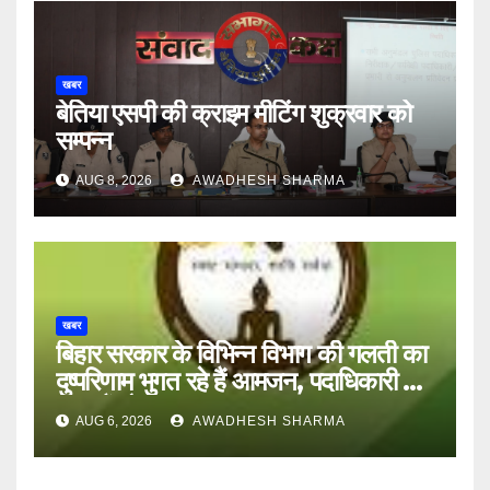
खबर
बेतिया एसपी की क्राइम मीटिंग शुक्रवार को
सम्पन्न
AUG 8, 2026
AWADHESH SHARMA
खबर
बिहार सरकार के विभिन्न विभाग की गलती का
दुष्परिणाम भुगत रहे हैं आमजन, पदाधिकारी और
अन्य हैं मौन
AUG 6, 2026
AWADHESH SHARMA