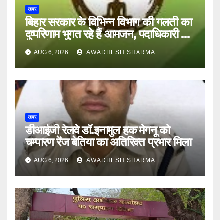
खबर
बिहार सरकार के विभिन्न विभाग की गलती का
दुष्परिणाम भुगत रहे हैं आमजन, पदाधिकारी और
अन्य हैं मौन
AUG 6, 2026
AWADHESH SHARMA
खबर
डीआईजी रेलवे डॉ.इनामुल हक मेगनू को
चम्पारण रेंज बेतिया का अतिरिक्त प्रभार मिला
AUG 6, 2026
AWADHESH SHARMA