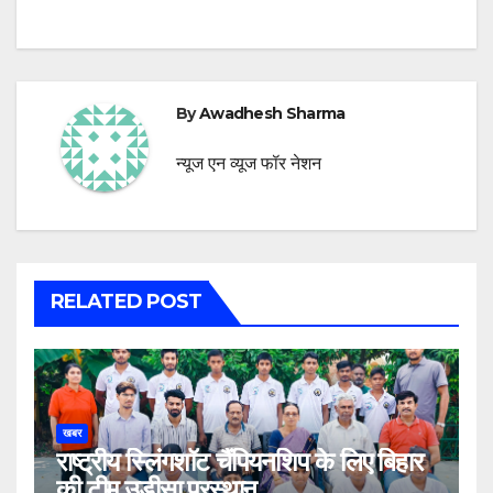
By
Awadhesh Sharma
न्यूज एन व्यूज फॉर नेशन
RELATED POST
खबर
राष्ट्रीय स्लिंगशॉट चैंपियनशिप के लिए बिहार
की टीम उड़ीसा प्रस्थान