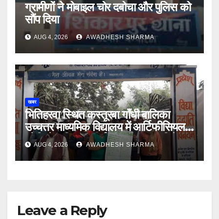
ग्रामीणों ने मोबाइल चोर दबोचा और पुलिस को
सौंप दिया
AUG 4, 2026
AWADHESH SHARMA
खबर
भितिहरवा स्थित कस्तूरबा गाँधी बालिका
उच्चत्तर माध्यमिक विद्यालय में आर्टिफीसियल
इंटेलिजेंस शिक्षण कार्य शीघ्र प्रारंभ : दिनेश
AUG 4, 2026
AWADHESH SHARMA
यादव
Leave a Reply