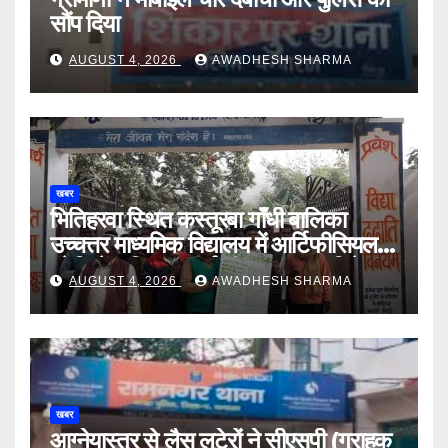
सौंप दिया
AUGUST 4, 2026
AWADHESH SHARMA
खबर
भितिहरवा स्थित कस्तूरबा गाँधी बालिका
उच्चत्तर माध्यमिक विद्यालय में आर्टिफीसियल
इंटेलिजेंस शिक्षण कार्य शीघ्र प्रारंभ : दिनेश
AUGUST 4, 2026
AWADHESH SHARMA
यादव
खबर
आग्नेयास्त्र से लैस लूटेरों ने सीएसपी (ग्राहक