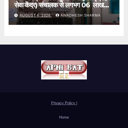
सेवा केंद्र) संचालक से लगभग 06 लाख
रुपये, लैपटॉप, मोबाइल और बाइक की चाबी
AUGUST 4, 2026
AWADHESH SHARMA
लूटा
Privacy Policy
|
Home