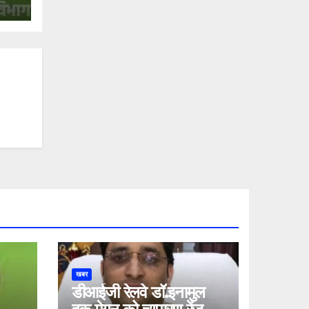
खबर
डीआईजी रेलवे डॉ.इनामुल