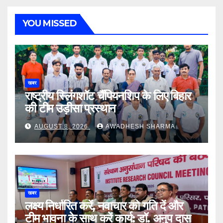
YOU MISSED
खबर
राष्ट्रीय स्लिंगशॉट चैंपियनशिप के लिए बिहार
की टीम उड़ीसा प्रस्थान
AUGUST 8, 2026
AWADHESH SHARMA
खबर
लक्ष्य निर्धारित करें, नवाचार को गति दें और
टीम भावना के साथ करें कार्य: डॉ. अनुप दास