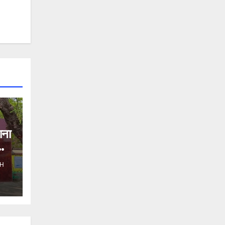
ाना
H
ो