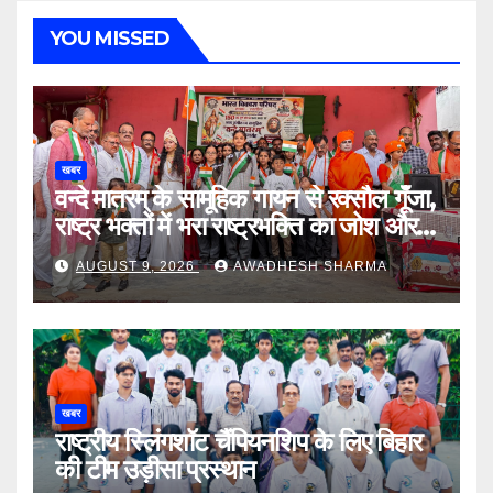
YOU MISSED
खबर
वन्दे मातरम् के सामूहिक गायन से रक्सौल गूंँजा,
राष्ट्र भक्तों में भरा राष्ट्रभक्ति का जोश और
उमंग
AUGUST 9, 2026
AWADHESH SHARMA
खबर
राष्ट्रीय स्लिंगशॉट चैंपियनशिप के लिए बिहार
की टीम उड़ीसा प्रस्थान