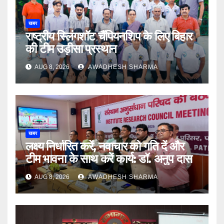
खबर
राष्ट्रीय स्लिंगशॉट चैंपियनशिप के लिए बिहार
की टीम उड़ीसा प्रस्थान
AUG 8, 2026
AWADHESH SHARMA
खबर
लक्ष्य निर्धारित करें, नवाचार को गति दें और
टीम भावना के साथ करें कार्य: डॉ. अनुप दास
AUG 8, 2026
AWADHESH SHARMA