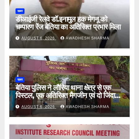
खबर
डीआईजी रेलवे डॉ.इनामुल हक मेगनू को
चम्पारण रेंज बेतिया का अतिरिक्त प्रभार मिला
AUGUST 6, 2026
AWADHESH SHARMA
खबर
बेतिया पुलिस ने लौरिया थाना क्षेत्र से एक
पिस्टल, एक अतिरिक्त मैगजीन एवं दो जिंदा
गोली के साथ एक को गिरफ्तार दिया
AUGUST 6, 2026
AWADHESH SHARMA