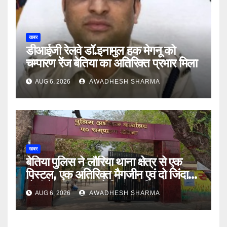
खबर
डीआईजी रेलवे डॉ.इनामुल हक मेगनू को
चम्पारण रेंज बेतिया का अतिरिक्त प्रभार मिला
AUG 6, 2026
AWADHESH SHARMA
खबर
बेतिया पुलिस ने लौरिया थाना क्षेत्र से एक
पिस्टल, एक अतिरिक्त मैगजीन एवं दो जिंदा
गोली के साथ एक को गिरफ्तार दिया
AUG 6, 2026
AWADHESH SHARMA