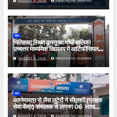
AUGUST 4, 2026
AWADHESH SHARMA
खबर
भितिहरवा स्थित कस्तूरबा गाँधी बालिका
उच्चत्तर माध्यमिक विद्यालय में आर्टिफीसियल
इंटेलिजेंस शिक्षण कार्य शीघ्र प्रारंभ : दिनेश
AUGUST 4, 2026
AWADHESH SHARMA
यादव
खबर
आग्नेयास्त्र से लैस लूटेरों ने सीएसपी (ग्राहक
सेवा केंद्र) संचालक से लगभग 06 लाख
रुपये, लैपटॉप, मोबाइल और बाइक की चाबी
AUGUST 4, 2026
AWADHESH SHARMA