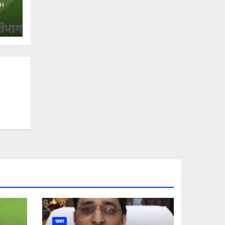
H
खबर