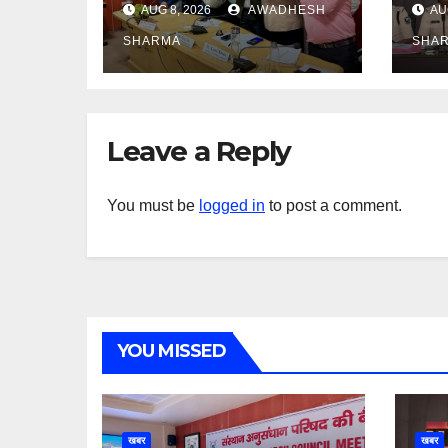
AUG 8, 2026
AWADHESH
AU
दास
SHARMA
SHA
Leave a Reply
You must be
logged in
to post a comment.
YOU MISSED
खबर
खबर