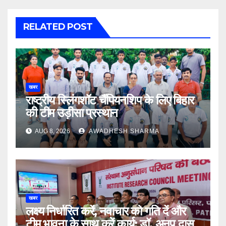
RELATED POST
खबर
राष्ट्रीय स्लिंगशॉट चैंपियनशिप के लिए बिहार
की टीम उड़ीसा प्रस्थान
AUG 8, 2026
AWADHESH SHARMA
खबर
लक्ष्य निर्धारित करें, नवाचार को गति दें और
टीम भावना के साथ करें कार्य: डॉ. अनुप दास