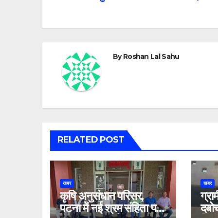
navigation
By
Roshan Lal Sahu
RELATED POST
खबर
खबर
कृषि अनुसंधान परिसर,
ग्रा
पटना में नई श्रम संहिता पर
दबोच