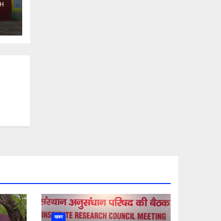
H
ो
खबर