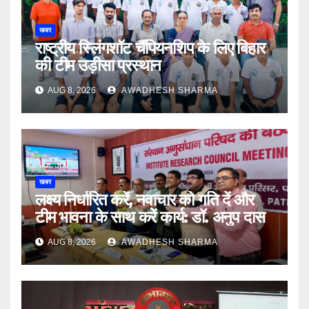
खबर
राष्ट्रीय स्लिंगशॉट चैंपियनशिप के लिए बिहार
की टीम उड़ीसा प्रस्थान
AUG 8, 2026
AWADHESH SHARMA
खबर
लक्ष्य निर्धारित करें, नवाचार को गति दें और
टीम भावना के साथ करें कार्य: डॉ. अनुप दास
AUG 8, 2026
AWADHESH SHARMA