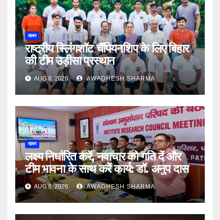
खबर
राष्ट्रीय स्लिंगशॉट चैंपियनशिप के लिए बिहार
की टीम उड़ीसा प्रस्थान
AUG 8, 2026
AWADHESH SHARMA
खबर
लक्ष्य निर्धारित करें, नवाचार को गति दें और
टीम भावना के साथ करें कार्य: डॉ. अनुप दास
AUG 8, 2026
AWADHESH SHARMA