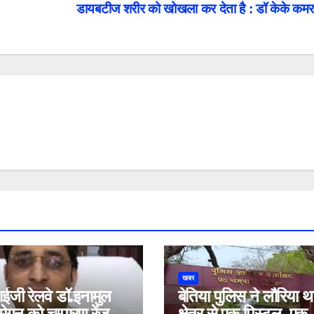
डायबटीज शरीर को खोखला कर देता है : डॉ केके कम
खबर
जी रेलवे डॉ.इनामुल
बेतिया पुलिस ने लौरिया थ
ेगनू को चम्पारण रेंज
क्षेत्र से एक पिस्टल, एक