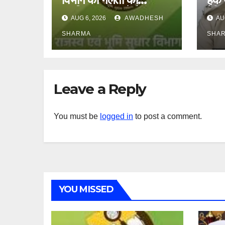
दुष्परिणाम भुगत रहे हैं
बेति
AUG 6, 2026
AWADHESH
AU
आमजन, पदाधिकारी और
मिला
अन्य हैं मौन
SHARMA
SHA
Leave a Reply
You must be
logged in
to post a comment.
YOU MISSED