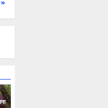
र
ाना