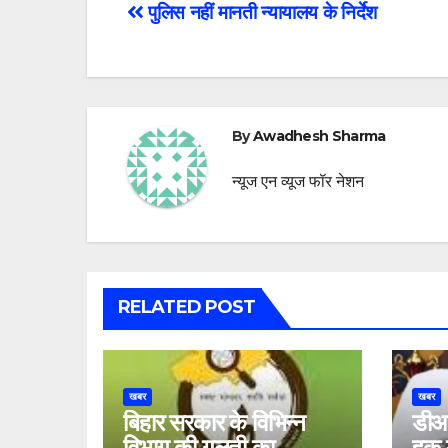
Post
पुलिस नहीं मानती न्यायालय के निर्देश
navigation
By
Awadhesh Sharma
न्यूज एन व्यूज फॉर नेशन
RELATED POST
खबर
खबर
बिहार सरकार के विभिन्न
डीआई
विभाग की गलती का
हक म