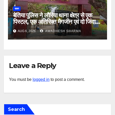
खबर
बेतिया पुलिस ने लौरिया थाना क्षेत्र से एक
पिस्टल, एक अतिरिक्त मैगजीन एवं दो जिंदा
गोली के साथ एक को गिरफ्तार दिया
AUG 6, 2026
AWADHESH SHARMA
Leave a Reply
You must be
logged in
to post a comment.
Search