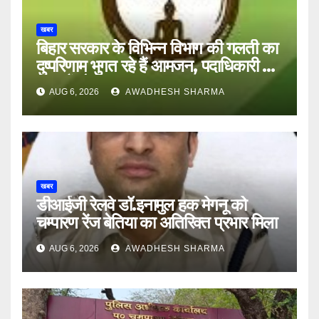
खबर
बिहार सरकार के विभिन्न विभाग की गलती का
दुष्परिणाम भुगत रहे हैं आमजन, पदाधिकारी और
अन्य हैं मौन
AUG 6, 2026
AWADHESH SHARMA
खबर
डीआईजी रेलवे डॉ.इनामुल हक मेगनू को
चम्पारण रेंज बेतिया का अतिरिक्त प्रभार मिला
AUG 6, 2026
AWADHESH SHARMA