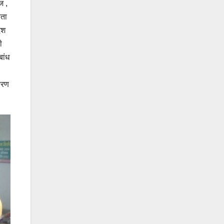
ज ,
यता
ेश
ी
बांध
िरण