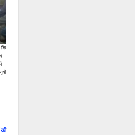
ा कि
ाथ
ें
नुषी
ं की