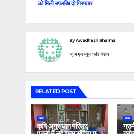
को मिली उपलब्धि दो गिरफ्तार
navigation
By
Awadhesh Sharma
न्यूज एन व्यूज फॉर नेशन
RELATED POST
खबर
खबर
कृषि अनुसंधान परिसर,
ग्रा
पटना में नई श्रम संहिता पर
दबोच