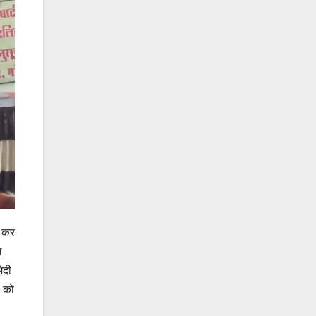
ि कर
ल
ेदी
ि को