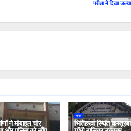
परीक्षा में दिखा जलव
खबर
मीणों ने मोबाइल चोर
भितिहरवा स्थित कस्तूरबा
ा और पुलिस को सौंप
गाँधी बालिका उच्चत्तर